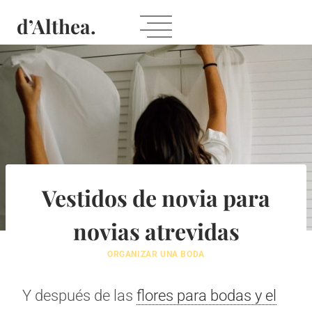
Saltar
d’Althea.
al
Contenido
Vestidos de novia para
novias atrevidas
ORGANIZAR UNA BODA
Y después de las
flores para bodas y el