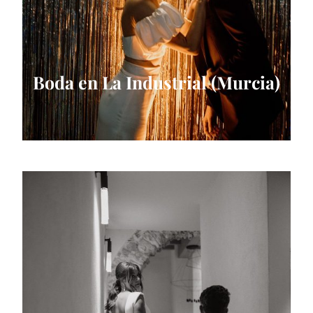
Boda en La Industrial (Murcia)