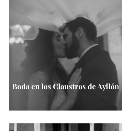
Boda en los Claustros de Ayllón